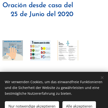
Oración desde casa del
25 de Junio del 2020
Wir verwenden Cookies, um das einwandfreie Funktionieren
© Parroquia San Fernando de Maspalomas. Avda. de Tejeda,
7. - 35100 San Fernando de Maspalomas 928 76 42 41
und die Sicherheit der Website zu gewährleisten und eine
bestmögliche Nutzererfahrung zu bieten.
Creado con
Webnode
Cookies
Sprachen
Nur notwendige akzeptieren
Alle akzeptieren