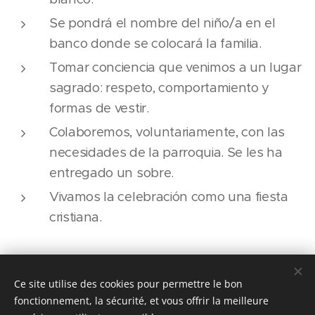
Se pondrá el nombre del niño/a en el
banco donde se colocará la familia.
Tomar conciencia que venimos a un lugar
sagrado: respeto, comportamiento y
formas de vestir.
Colaboremos, voluntariamente, con las
necesidades de la parroquia. Se les ha
entregado un sobre.
Vivamos la celebración como una fiesta
cristiana.
Ce site utilise des cookies pour permettre le bon
© Parroquia San Fernando de Maspalomas. Avda. de Tejeda,
7. - 35100 San Fernando de Maspalomas 928 76 42 41
fonctionnement, la sécurité, et vous offrir la meilleure