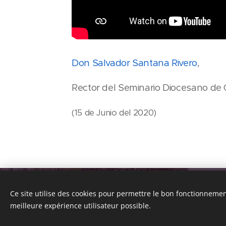
Don Salvador Santana Rivero
,
Rector del Seminario Diocesano de
(15 de Junio del 2020)
© Parroquia San Fernando de Maspalomas. A
Ce site utilise des cookies pour permettre le bon fonctionnement,
928 76 42 41
meilleure expérience utilisateur possible.
Creado con
Webnode
Cookies