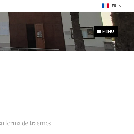
FR
MENU
 su forma de traernos