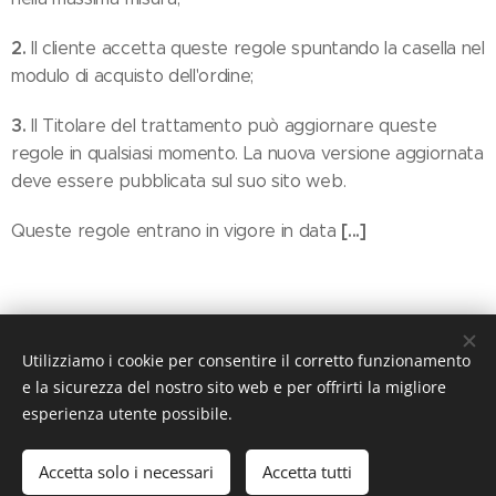
2.
Il cliente accetta queste regole spuntando la casella nel
modulo di acquisto dell'ordine;
3.
Il Titolare del trattamento può aggiornare queste
regole in qualsiasi momento. La nuova versione aggiornata
deve essere pubblicata sul suo sito web.
[...]
Queste regole entrano in vigore in data
Utilizziamo i cookie per consentire il corretto funzionamento
© Parroquia San Fernando de Maspalomas. Avda. de Tejeda,
7. - 35100 San Fernando de Maspalomas 928 76 42 41
e la sicurezza del nostro sito web e per offrirti la migliore
esperienza utente possibile.
Creado con
Webnode
Cookies
Lingue
Accetta solo i necessari
Accetta tutti
Español
Italiano
English
Polski
Deutsch
Français