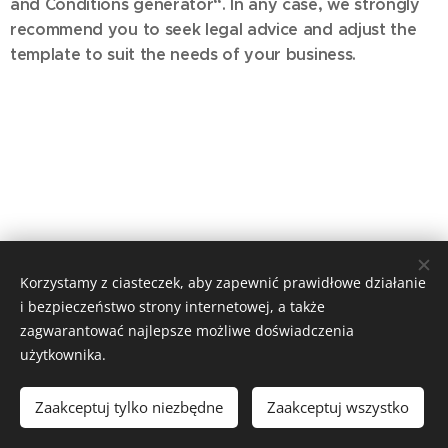
and Conditions generator“. In any case, we strongly
recommend you to seek legal advice and adjust the
template to suit the needs of your business.
Korzystamy z ciasteczek, aby zapewnić prawidłowe działanie
i bezpieczeństwo strony internetowej, a także
© Parroquia San Fernando de Maspalomas. Avda. de Tejeda,
7. - 35100 San Fernando de Maspalomas 928 76 42 41
zagwarantować najlepsze możliwe doświadczenia
użytkownika.
Creado con
Webnode
Ciasteczka
Języki
Zaakceptuj tylko niezbędne
Zaakceptuj wszystko
Español
Italiano
English
Polski
Deutsch
Français