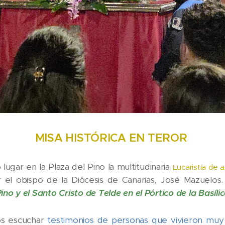
MISA HISTÓRICA EN TEROR
 lugar en la Plaza del Pino la multitudinaria
Eucaristía de a
r el obispo de la Diócesis de Canarias, José Mazuelo
ino y el Santo Cristo de Telde en el Pórtico de la Basílic
os escuchar
testimonios de personas que vivieron muy d