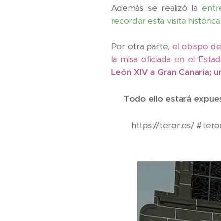
Además se realizó la
ent
recordar esta visita históric
Por otra parte,
el obispo de
la misa oficiada en el Esta
León XIV a Gran Canaria; un 
✔️
Todo ello estará expues
ℹ️👉https://teror.es/ #ter