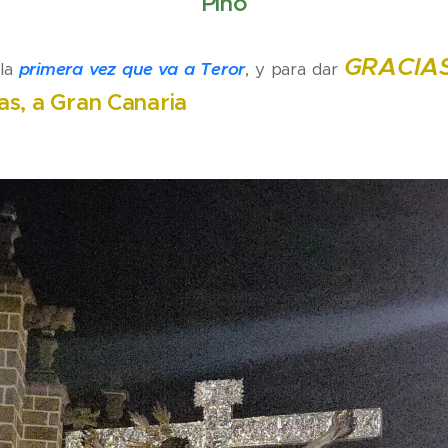
Pino
GRACIAS
 la
primera vez que va a Teror
, y para dar
ias, a Gran Canaria