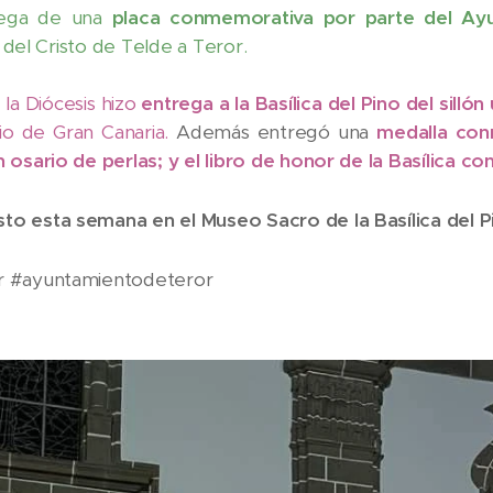
rega de una
placa conmemorativa por parte del Ay
a del Cristo de Telde a Teror.
 la Diócesis hizo
entrega a la Basílica del Pino del sillón
dio de Gran Canaria.
Además entregó una
medalla con
osario de perlas; y el libro de honor de la Basílica con
to esta semana en el Museo Sacro de la Basílica del P
or #ayuntamientodeteror