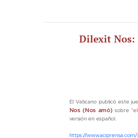
Dilexit Nos:
El Vaticano publicó este ju
Nos (Nos amó)
sobre
"e
versión en español.
https://www.aciprensa.com/no