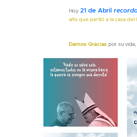
21 de Abril
recorda
Hoy
año que partió a la casa del
Damos Gracias
por su vida,