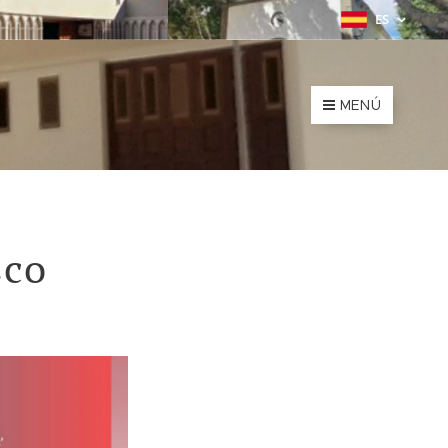
ES
MENÚ
sco