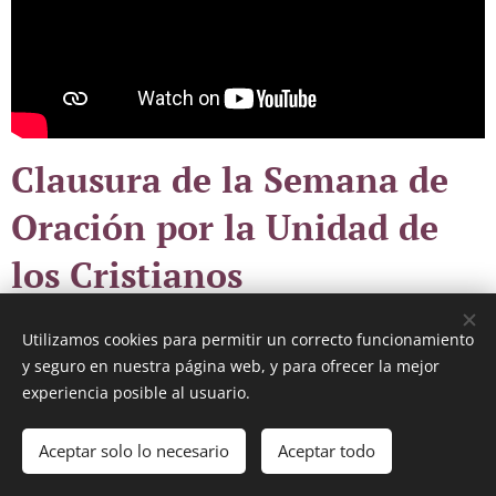
Clausura de la Semana de
Oración por la Unidad de
los Cristianos
Utilizamos cookies para permitir un correcto funcionamiento
y seguro en nuestra página web, y para ofrecer la mejor
Oración ecuménica presidida por el obispo de la diócesis
experiencia posible al usuario.
de Canarias y con la participación de representantes de
otras comunidades cristianas, desde el Templo
Aceptar solo lo necesario
Aceptar todo
Ecuménico El Salvador, Gran Canaria.